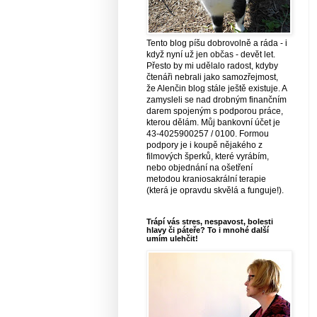
Tento blog píšu dobrovolně a ráda - i
když nyní už jen občas - devět let.
Přesto by mi udělalo radost, kdyby
čtenáři nebrali jako samozřejmost,
že Alenčin blog stále ještě existuje. A
zamysleli se nad drobným finančním
darem spojeným s podporou práce,
kterou dělám. Můj bankovní účet je
43-4025900257 / 0100. Formou
podpory je i koupě nějakého z
filmových šperků, které vyrábím,
nebo objednání na ošetření
metodou kraniosakrální terapie
(která je opravdu skvělá a funguje!).
Trápí vás stres, nespavost, bolesti
hlavy či páteře? To i mnohé další
umím ulehčit!