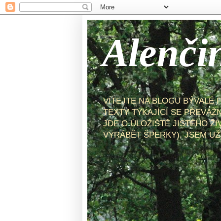
Alenči
VÍTEJTE NA BLOGU BÝVALÉ 
TEXTY TÝKAJÍCÍ SE PŘEVÁŽ
JDE O ÚLOŽIŠTĚ JISTÉHO ŽI
VYRÁBĚT ŠPERKY). JSEM UŽ