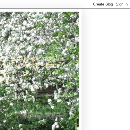
 LET SE TADY NASTŘÁDALY
OVINY A ČASOPISY. DNES
 UŽ POTŘEBU PSÁT (ANI
PEUTKA.