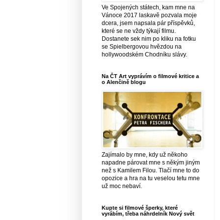
Ve Spojených státech, kam mne na
Vánoce 2017 laskavě pozvala moje
dcera, jsem napsala pár příspěvků,
které se ne vždy týkají filmu.
Dostanete sek nim po kliku na fotku
se Spielbergovou hvězdou na
hollywoodském Chodníku slávy.
Na ČT Art vyprávím o filmové kritice a
o Alenčině blogu
Zajímalo by mne, kdy už někoho
napadne párovat mne s někým jiným
než s Kamilem Filou. Tlačí mne to do
opozice a hra na tu veselou tetu mne
už moc nebaví.
Kupte si filmové šperky, které
vyrábím, třeba náhrdelník Nový svět