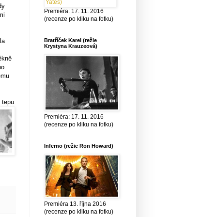
dy
Premiéra: 17. 11. 2016
mi
(recenze po kliku na fotku)
la
Bratříček Karel (režie
Krystyna Krauzeová)
ěkně
no
němu
 tepu
Premiéra: 17. 11. 2016
(recenze po kliku na fotku)
Inferno (režie Ron Howard)
Premiéra 13. října 2016
(recenze po kliku na fotku)