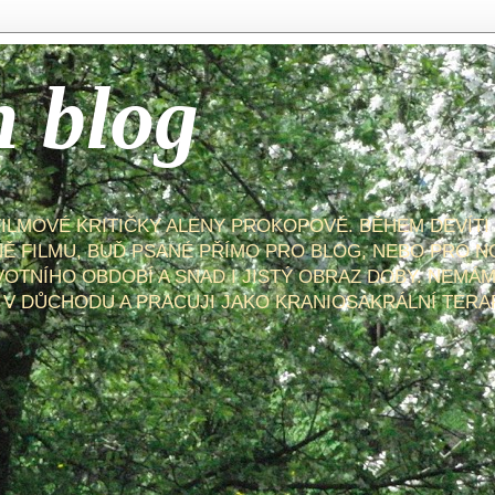
n blog
FILMOVÉ KRITIČKY ALENY PROKOPOVÉ. BĚHEM DEVÍTI
NĚ FILMU, BUĎ PSANÉ PŘÍMO PRO BLOG, NEBO PRO N
VOTNÍHO OBDOBÍ A SNAD I JISTÝ OBRAZ DOBY. NEMÁM
 V DŮCHODU A PRACUJI JAKO KRANIOSAKRÁLNÍ TERA