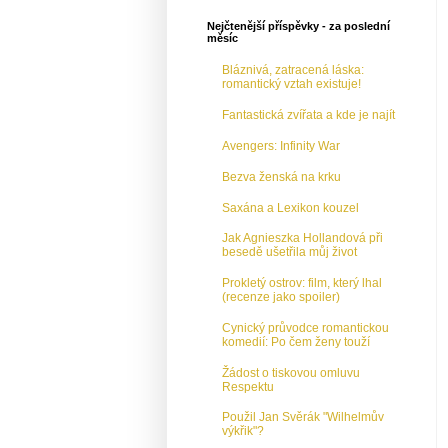
Nejčtenější příspěvky - za poslední
měsíc
Bláznivá, zatracená láska:
romantický vztah existuje!
Fantastická zvířata a kde je najít
Avengers: Infinity War
Bezva ženská na krku
Saxána a Lexikon kouzel
Jak Agnieszka Hollandová při
besedě ušetřila můj život
Prokletý ostrov: film, který lhal
(recenze jako spoiler)
Cynický průvodce romantickou
komedií: Po čem ženy touží
Žádost o tiskovou omluvu
Respektu
Použil Jan Svěrák "Wilhelmův
výkřik"?