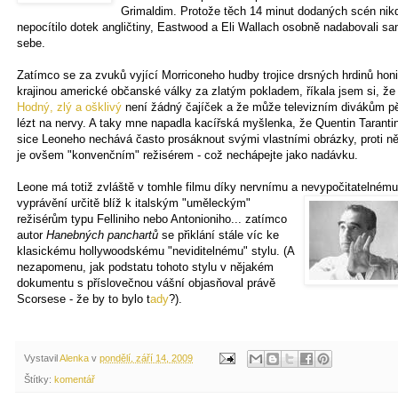
Grimaldim. Protože těch 14 minut dodaných scén nik
nepocítilo dotek angličtiny, Eastwood a Eli Wallach osobně nadabovali sa
sebe.
Zatímco se za zvuků vyjící Morriconeho hudby trojice drsných hrdinů honi
krajinou americké občanské války za zlatým pokladem, říkala jsem si, že
Hodný, zlý a ošklivý
není žádný čajíček a že může televizním divákům p
lézt na nervy. A taky mne napadla kacířská myšlenka, že Quentin Taranti
sice Leoneho nechává často prosáknout svými vlastními obrázky, proti 
je ovšem "konvenčním" režisérem - což nechápejte jako nadávku.
Leone má totiž zvláště v tomhle filmu díky nervnímu a nevypočitatelnému
vyprávění určitě blíž k italským "uměleckým"
režisérům typu Felliniho nebo Antonioniho... zatímco
autor
Hanebných panchartů
se přiklání stále víc ke
klasickému hollywoodskému "neviditelnému" stylu. (A
nezapomenu, jak podstatu tohoto stylu v nějakém
dokumentu s příslovečnou vášní objasňoval právě
Scorsese - že by to bylo t
ady
?).
Vystavil
Alenka
v
pondělí, září 14, 2009
Štítky:
komentář