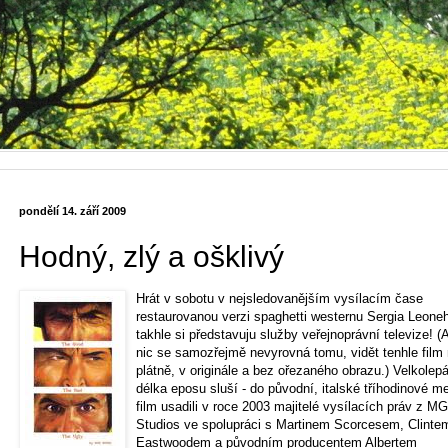
pondělí 14. září 2009
Hodný, zlý a ošklivý
Hrát v sobotu v nejsledovanějším vysílacím čase
restaurovanou verzi spaghetti westernu Sergia Leoneh
takhle si představuju služby veřejnoprávní televize! (
nic se samozřejmě nevyrovná tomu, vidět tenhle film
plátně, v originále a bez ořezaného obrazu.) Velkolep
délka eposu sluší - do původní, italské tříhodinové m
film usadili v roce 2003 majitelé vysílacích práv z M
Studios ve spolupráci s Martinem Scorcesem, Clinte
Eastwoodem a původním producentem Albertem