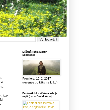
Mlčení (režie Martin
Scorsese)
o -
Premiéra: 16. 2. 2017
Ale
(recenze po kliku na fotku)
 na
á
Fantastická zvířata a kde je
etráže
najít (režie David Yates)
GM
m