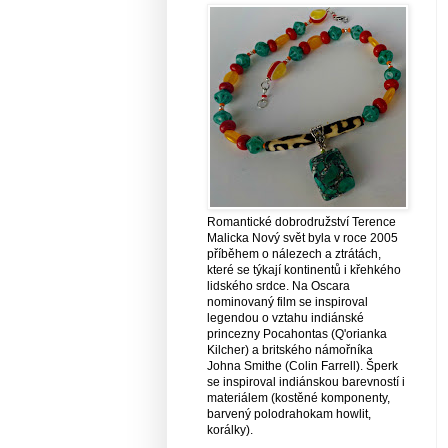
Romantické dobrodružství Terence
Malicka Nový svět byla v roce 2005
příběhem o nálezech a ztrátách,
které se týkají kontinentů i křehkého
lidského srdce. Na Oscara
nominovaný film se inspiroval
legendou o vztahu indiánské
princezny Pocahontas (Q'orianka
Kilcher) a britského námořníka
Johna Smithe (Colin Farrell). Šperk
se inspiroval indiánskou barevností i
materiálem (kostěné komponenty,
barvený polodrahokam howlit,
korálky).