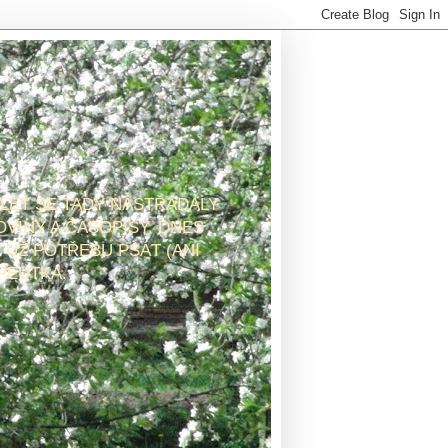
 LET SE TADY NASTŘÁDALY
OVINY A ČASOPISY. DNES
 UŽ POTŘEBU PSÁT (ANI
PEUTKA.