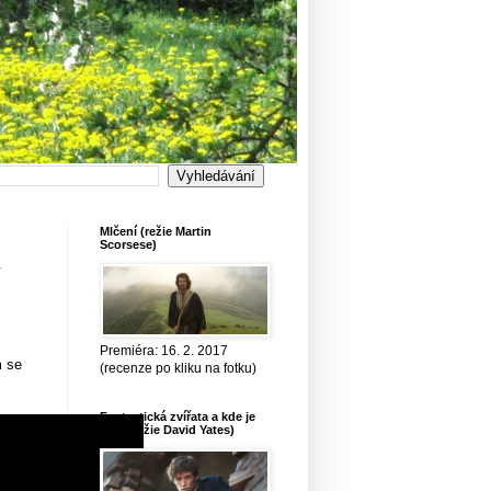
Mlčení (režie Martin
Scorsese)
í
Premiéra: 16. 2. 2017
m se
(recenze po kliku na fotku)
Fantastická zvířata a kde je
najít (režie David Yates)