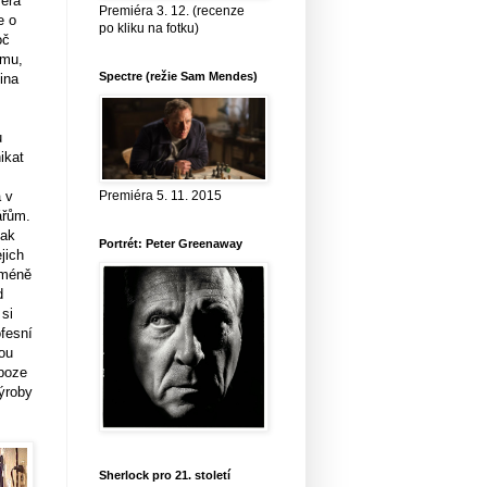
séra
Premiéra 3. 12. (recenze
e o
po kliku na fotku)
oč
jmu,
Spectre (režie Sam Mendes)
ina
u
ikat
 v
Premiéra 5. 11. 2015
ářům.
tak
Portrét: Peter Greenaway
jich
 méně
d
si
ofesní
ou
uboze
ýroby
Sherlock pro 21. století