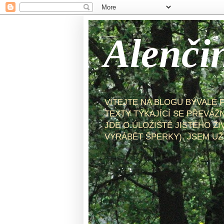
Alenči
VÍTEJTE NA BLOGU BÝVALÉ 
TEXTY TÝKAJÍCÍ SE PŘEVÁŽ
JDE O ÚLOŽIŠTĚ JISTÉHO ŽI
VYRÁBĚT ŠPERKY). JSEM UŽ