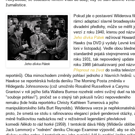
žurnalistice.
Pokud jde o postavení Wilderova f
rámci adaptací slavné broadwaysk
divadelní předlohy, může se měřit j
verzí z roku 1940, kterou pod náz
Jeho dívka Pátek
režíroval Howard
Hawks (na DVD ji vydaly Levné kn
loni v listopadu). Vedle obou bledne
standardně pojatá stejnojmenná ve
roku 1931, tak nepovedený update
Jeho dívka Pátek
roku 1988 (aktualizovaný pod náz
Přepnout na život
do světa televiz
reportérů). Oba mimochodem změnily pohlaví jednoho z hlavních hrdinů: 
Hawkse se reportérská hvězda deníku The Morning Posta změnila v
Hildegardu Johnsonovou (což umožnilo Rosalind Russellové a Carymu
Grantovi v roli jejího šéfa Waltera Burnse rozehrát velmi svižný duel na t
"souboje pohlaví"), pročež se o stejný tah pokusili tvůrci nepovedeného
remaku (kde hrála reportérku Christy Kathleen Turnerová a jejího
manipulátorského šéfa Burt Reynolds). Wilderova verze je nepřekonatelná
proto, že smetá se stolu s rafinovanou elegancí právě genderové otázky, 
méně fraškovitou nadsázkou než v režisérově legendární převlekové
komedii
Někdo to rád horké
(1959). I tentokrát dává Hildy (Wilderův oblíb
Jack Lemmon) v "rodném" deníku Chicago Examiner výpověď, aby se ože