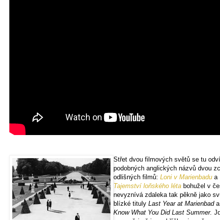
Střet dvou filmových světů se tu odví
podobných anglických názvů dvou zc
odlišných filmů:
Loni v Marienbadu
a
Tajemství loňského léta
bohužel v če
nevyznívá zdaleka tak pěkně jako s
blízké tituly
Last Year at Marienbad
a
Know What You Did Last Summer.
J