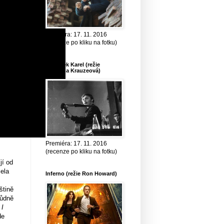
Premiéra: 17. 11. 2016
(recenze po kliku na fotku)
Bratříček Karel (režie
Krystyna Krauzeová)
Premiéra: 17. 11. 2016
(recenze po kliku na fotku)
jí od
ela
Inferno (režie Ron Howard)
štině
vůdně
I
de