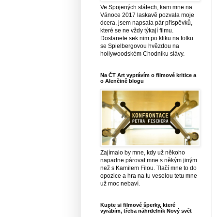
Ve Spojených státech, kam mne na
Vánoce 2017 laskavě pozvala moje
dcera, jsem napsala pár příspěvků,
které se ne vždy týkají filmu.
Dostanete sek nim po kliku na fotku
se Spielbergovou hvězdou na
hollywoodském Chodníku slávy.
Na ČT Art vyprávím o filmové kritice a
o Alenčině blogu
Zajímalo by mne, kdy už někoho
napadne párovat mne s někým jiným
než s Kamilem Filou. Tlačí mne to do
opozice a hra na tu veselou tetu mne
už moc nebaví.
Kupte si filmové šperky, které
vyrábím, třeba náhrdelník Nový svět