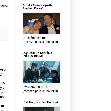
 doba
Božská Florence (režie
Stephen Frears)
Premiéra 25. srpna
(recenze po kliku na fotku)
Star Trek: Do neznáma
(režie Justin Lin)
mi v
ký
ra
Na
Premiéra: 18. 9. 2016
rý ve
(recenze po kliku na fotku)
gic
emně
z
Učitelka (režie Jan Hřebejk)
sem
 si