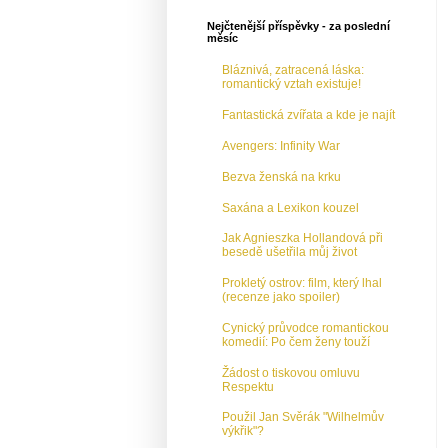
Nejčtenější příspěvky - za poslední
měsíc
Bláznivá, zatracená láska:
romantický vztah existuje!
Fantastická zvířata a kde je najít
Avengers: Infinity War
Bezva ženská na krku
Saxána a Lexikon kouzel
Jak Agnieszka Hollandová při
besedě ušetřila můj život
Prokletý ostrov: film, který lhal
(recenze jako spoiler)
Cynický průvodce romantickou
komedií: Po čem ženy touží
Žádost o tiskovou omluvu
Respektu
Použil Jan Svěrák "Wilhelmův
výkřik"?