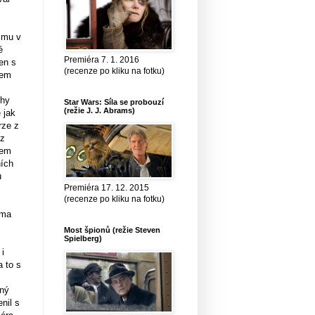
ilmu v
é
Premiéra 7. 1. 2016
en s
(recenze po kliku na fotku)
vem
ihy
Star Wars: Síla se probouzí
(režie J. J. Abrams)
 jak
rze z
 z
vem
ních
u
Premiéra 17. 12. 2015
(recenze po kliku na fotku)
éma
Most špionů (režie Steven
Spielberg)
 i
a to s
ený
nil s