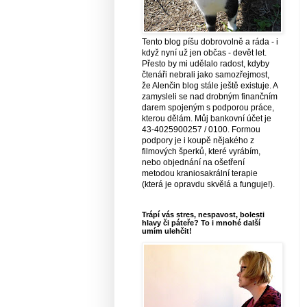
Tento blog píšu dobrovolně a ráda - i
když nyní už jen občas - devět let.
Přesto by mi udělalo radost, kdyby
čtenáři nebrali jako samozřejmost,
že Alenčin blog stále ještě existuje. A
zamysleli se nad drobným finančním
darem spojeným s podporou práce,
kterou dělám. Můj bankovní účet je
43-4025900257 / 0100. Formou
podpory je i koupě nějakého z
filmových šperků, které vyrábím,
nebo objednání na ošetření
metodou kraniosakrální terapie
(která je opravdu skvělá a funguje!).
Trápí vás stres, nespavost, bolesti
hlavy či páteře? To i mnohé další
umím ulehčit!