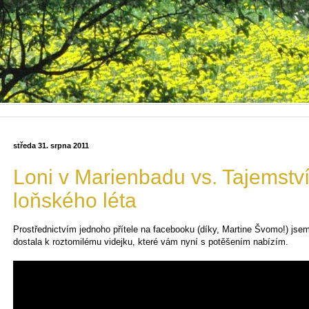
středa 31. srpna 2011
Loni v Marienbadu vs. Tajemstv
loňského léta
Prostřednictvím jednoho přítele na facebooku (díky, Martine Švomo!) jse
dostala k roztomilému videjku, které vám nyní s potěšením nabízím.