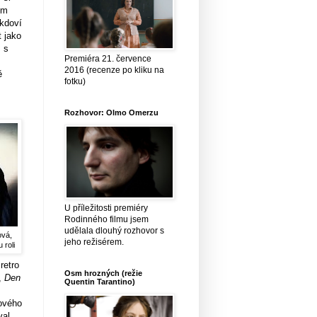
ím
kdoví
t jako
 s
Premiéra 21. července
2016 (recenze po kliku na
ě
fotku)
Rozhovor: Olmo Omerzu
U příležitosti premiéry
Rodinného filmu jsem
udělala dlouhý rozhovor s
ová,
jeho režisérem.
u roli
retro
Osm hrozných (režie
,
Den
Quentin Tarantino)
Nového
val