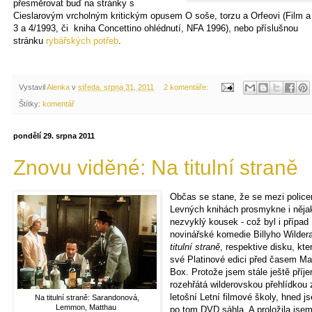
přesměrovat buď na stránky s
Cieslarovým vrcholným kritickým opusem O soše, torzu a Orfeovi (Film a
3 a 4/1993, či kniha Concettino ohlédnutí, NFA 1996), nebo příslušnou
stránku
rybářských potřeb
.
Vystavil
Alenka
v
středa, srpna 31, 2011
2 komentáře:
Štítky:
komentář
pondělí 29. srpna 2011
Znovu viděné: Na titulní straně
Občas se stane, že se mezi police
Levných knihách prosmykne i něja
nezvyklý kousek - což byl i případ
novinářské komedie Billyho Wilde
titulní straně
, respektive disku, kte
své Platinové edici před časem Ma
Box. Protože jsem stále ještě příj
rozehřátá wilderovskou přehlídkou 
letošní Letní filmové školy, hned j
Na titulní straně: Sarandonová,
Lemmon, Matthau
po tom DVD sáhla. A proložila jsem