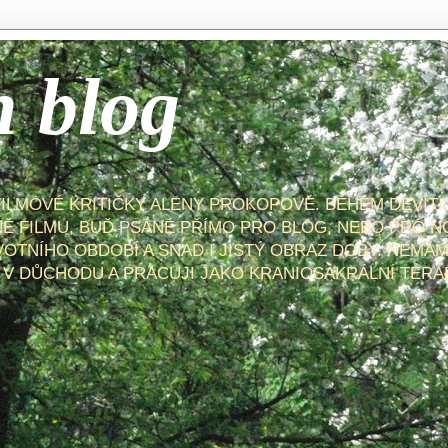
n blog
FILMOVÉ KRITIČKY ALENY PROKOPOVÉ. BĚHEM DEVÍTI
NĚ FILMU, BUĎ PSANÉ PŘÍMO PRO BLOG, NEBO PRO N
VOTNÍHO OBDOBÍ A SNAD I JISTÝ OBRAZ DOBY. NEMÁM
 V DŮCHODU A PRACUJI JAKO KRANIOSAKRÁLNÍ TERA