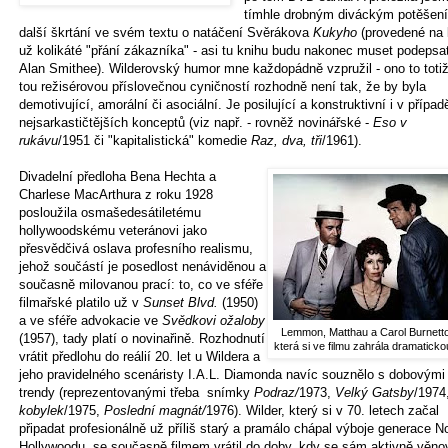
tímhle drobným diváckým potěšen
další škrtání ve svém textu o natáčení Svěrákova
Kukyho
(provedené na 
už kolikáté "přání zákazníka" - asi tu knihu budu nakonec muset podepsa
Alan Smithee). Wilderovský humor mne každopádně vzpružil - ono to totiž
tou režisérovou příslovečnou cyničností rozhodně není tak, že by byla
demotivující, amorální či asociální. Je posilující a konstruktivní i v případ
nejsarkastičtějších konceptů (viz např. - rovněž novinářské -
Eso v
rukávu
/1951 či "kapitalistická" komedie
Raz, dva, tři
/1961).
Divadelní předloha Bena Hechta a
Charlese MacArthura z roku 1928
posloužila osmašedesátiletému
hollywoodskému veteránovi jako
přesvědčivá oslava profesního realismu,
jehož součástí je posedlost nenáviděnou a
současně milovanou prací: to, co ve sféře
filmařské platilo už v
Sunset Blvd.
(1950)
a ve sféře advokacie ve
Svědkovi ožaloby
Lemmon, Matthau a Carol Burnett
(1957), tady platí o novinařině. Rozhodnutí
která si ve filmu zahrála dramaticko
vrátit předlohu do reálií 20. let u Wildera a
jeho pravidelného scenáristy I.A.L. Diamonda navíc souznělo s dobovými 
trendy (reprezentovanými třeba snímky
Podraz/
1973,
Velký Gatsby
/1974
kobylek
/1975,
Poslední magnát/
1976). Wilder, který si v 70. letech začal
připadat profesionálně už příliš starý a pramálo chápal výboje generace 
Hollywoodu, se současně filmem vrátil do doby, kdy se sám aktivně věno