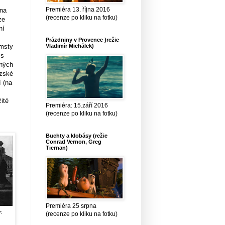
Premiéra 13. října 2016
ina
(recenze po kliku na fotku)
ze
ní
Prázdniny v Provence )režie
omsty
Vladimír Michálek)
 s
čných
uzské
í (na
ité
Premiéra: 15.září 2016
(recenze po kliku na fotku)
Buchty a klobásy (režie
Conrad Vernon, Greg
Tiernan)
Premiéra 25 srpna
:
(recenze po kliku na fotku)