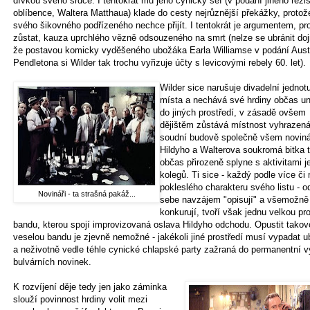
dívkou svého srdce. I tentokrát mu jeho cynický šéf (v podání jiného reži
oblíbence, Waltera Matthaua) klade do cesty nejrůznější překážky, protož
svého šikovného podřízeného nechce přijít. I tentokrát je argumentem, pr
zůstat, kauza uprchlého vězně odsouzeného na smrt (nelze se ubránit do
že postavou komicky vyděšeného ubožáka Earla Williamse v podání Aust
Pendletona si Wilder tak trochu vyřizuje účty s levicovými rebely 60. let).
Wilder sice narušuje divadelní jednot
místa a nechává své hrdiny občas un
do jiných prostředí, v zásadě ovšem
dějištěm zůstává místnost vyhrazená
soudní budově společně všem novin
Hildyho a Walterova soukromá bitka 
občas přirozeně splyne s aktivitami je
kolegů. Ti sice - každý podle více či
pokleslého charakteru svého listu - o
Novináři - ta strašná pakáž...
sebe navzájem "opisují" a všemožně 
konkurují, tvoří však jednu velkou pr
bandu, kterou spojí improvizovaná oslava Hildyho odchodu. Opustit takov
veselou bandu je zjevně nemožné - jakékoli jiné prostředí musí vypadat 
a neživotně vedle téhle cynické chlapské party zažraná do permanentní v
bulvárních novinek.
K rozvíjení děje tedy jen jako záminka
slouží povinnost hrdiny volit mezi