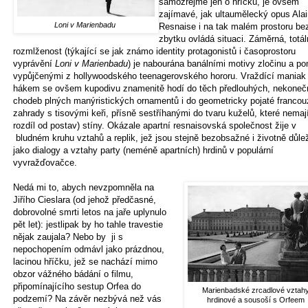
samozřejmě jen o hříčku, je ovšem
zajímavé, jak ultaumělecký opus Ala
Loni v Marienbadu
Resnaise i na tak malém prostoru be
zbytku ovládá situaci. Záměrná, totál
rozmlženost (týkající se jak známo identity protagonistů i časoprostoru
vyprávění
Loni v Marienbadu
) je nabourána banálními motivy zločinu a p
vypůjčenými z hollywoodského teenagerovského hororu. Vraždící maniak
hákem se ovšem kupodivu znamenitě hodí do těch předlouhých, nekone
chodeb plných manýristických ornamentů i do geometricky pojaté franco
zahrady s tisovými keři, přísně sestříhanými do tvaru kuželů, které nemaj
rozdíl od postav) stíny. Okázale apartní resnaisovská společnost žije v
bludném kruhu vztahů a replik, jež jsou stejně bezobsažné i životně důlež
jako dialogy a vztahy party (neméně apartních) hrdinů v populární
vyvražďovačce.
Nedá mi to, abych nevzpomněla na
Jiřího Cieslara (od jehož předčasné,
dobrovolné smrti letos na jaře uplynulo
pět let): jestlipak by ho tahle travestie
nějak zaujala? Nebo by ji s
nepochopením odmávl jako prázdnou,
lacinou hříčku, jež se nachází mimo
obzor vážného bádání o filmu,
připomínajícího sestup Orfea do
Marienbadské zrcadlové vztahy
podzemí? Na závěr nezbývá než vás
hrdinové a sousoší s Orfeem