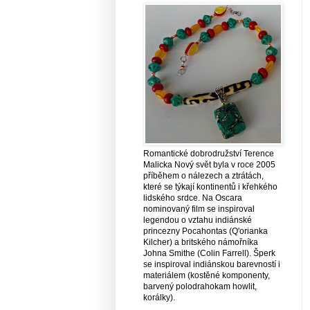
Romantické dobrodružství Terence
Malicka Nový svět byla v roce 2005
příběhem o nálezech a ztrátách,
které se týkají kontinentů i křehkého
lidského srdce. Na Oscara
nominovaný film se inspiroval
legendou o vztahu indiánské
princezny Pocahontas (Q'orianka
Kilcher) a britského námořníka
Johna Smithe (Colin Farrell). Šperk
se inspiroval indiánskou barevností i
materiálem (kostěné komponenty,
barvený polodrahokam howlit,
korálky).